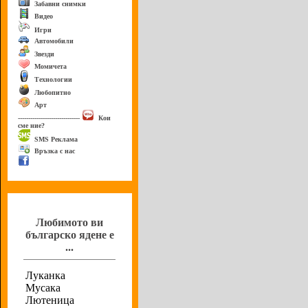
Забавни снимки
Видео
Игри
Автомобили
Звезди
Момичета
Технологии
Любопитно
Арт
------------------------------
Кои
сме ние?
SMS Реклама
Връзка с нас
Анкета
Любимото ви
българско ядене е
...
Луканка
Мусака
Лютеница