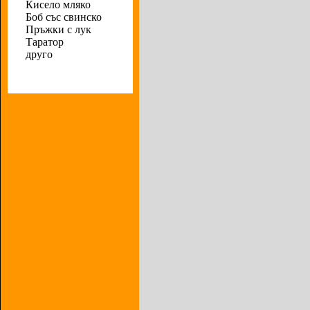
Кисело мляко
Боб със свинско
Пръжки с лук
Таратор
друго