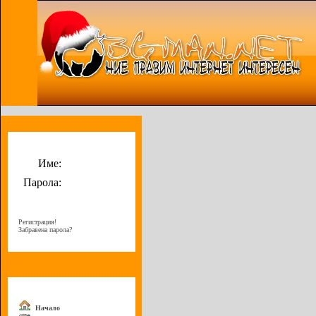
Потребителско меню
Име:
Парола:
Регистрация!
Забравена парола?
Меню
Начало