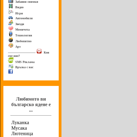
Забавни снимки
Видео
Игри
Автомобили
Звезди
Момичета
Технологии
Любопитно
Арт
------------------------------
Кои
сме ние?
SMS Реклама
Връзка с нас
Анкета
Любимото ви
българско ядене е
...
Луканка
Мусака
Лютеница