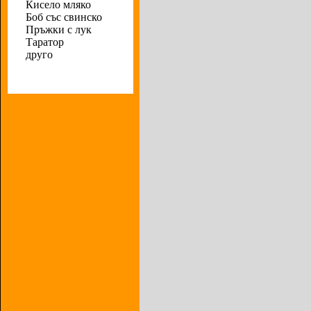
Кисело мляко
Боб със свинско
Пръжки с лук
Таратор
друго