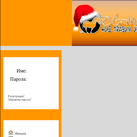
Потребителско меню
Име:
Парола:
Регистрация!
Забравена парола?
Меню
Начало