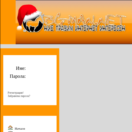
Потребителско меню
Име:
Парола:
Регистрация!
Забравена парола?
Меню
Начало