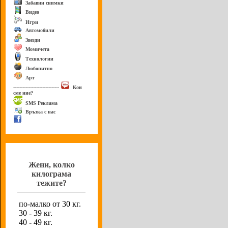
Забавни снимки
Видео
Игри
Автомобили
Звезди
Момичета
Технологии
Любопитно
Арт
------------------------------
Кои
сме ние?
SMS Реклама
Връзка с нас
Анкета
Жени, колко
килограма
тежите?
по-малко от 30 кг.
30 - 39 кг.
40 - 49 кг.