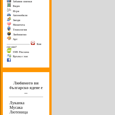
Забавни снимки
Видео
Игри
Автомобили
Звезди
Момичета
Технологии
Любопитно
Арт
------------------------------
Кои
сме ние?
SMS Реклама
Връзка с нас
Анкета
Любимото ви
българско ядене е
...
Луканка
Мусака
Лютеница