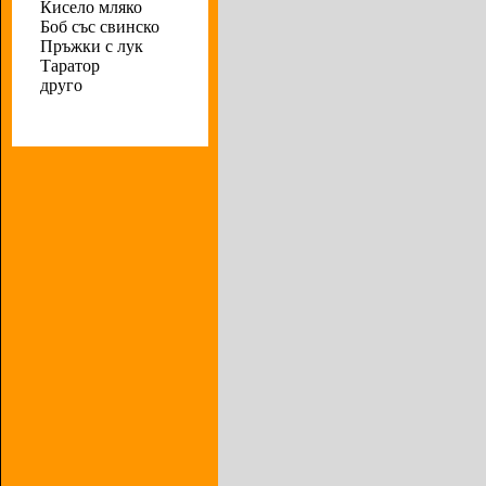
Кисело мляко
Боб със свинско
Пръжки с лук
Таратор
друго