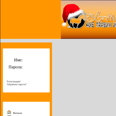
Потребителско меню
Име:
Парола:
Регистрация!
Забравена парола?
Меню
Начало