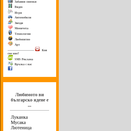
Забавни снимки
Видео
Игри
Автомобили
Звезди
Момичета
Технологии
Любопитно
Арт
------------------------------
Кои
сме ние?
SMS Реклама
Връзка с нас
Анкета
Любимото ви
българско ядене е
...
Луканка
Мусака
Лютеница