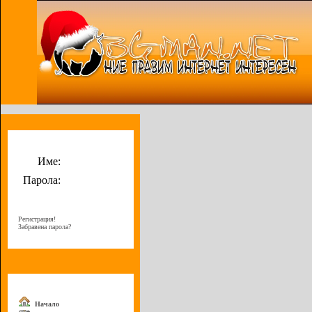
Потребителско меню
Име:
Парола:
Регистрация!
Забравена парола?
Меню
Начало