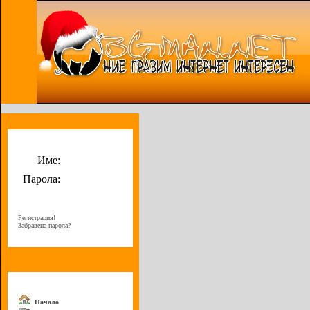
Потребителско меню
Име:
Парола:
Регистрация!
Забравена парола?
Меню
Начало