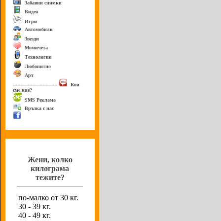
Забавни снимки
Видео
Игри
Автомобили
Звезди
Момичета
Технологии
Любопитно
Арт
------------------------------
Кои
сме ние?
SMS Реклама
Връзка с нас
Анкета
Жени, колко
килограма
тежите?
по-малко от 30 кг.
30 - 39 кг.
40 - 49 кг.