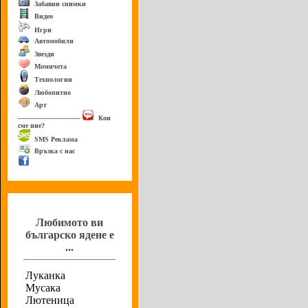
Забавни снимки
Видео
Игри
Автомобили
Звезди
Момичета
Технологии
Любопитно
Арт
------------------------------
Кои
сме ние?
SMS Реклама
Връзка с нас
Анкета
Любимото ви
българско ядене е
...
Луканка
Мусака
Лютеница