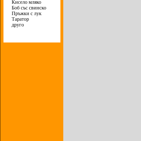
Кисело мляко
Боб със свинско
Пръжки с лук
Таратор
друго