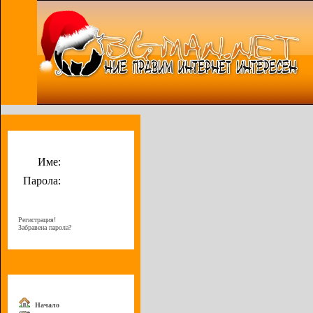
Потребителско меню
Име:
Парола:
Регистрация!
Забравена парола?
Меню
Начало