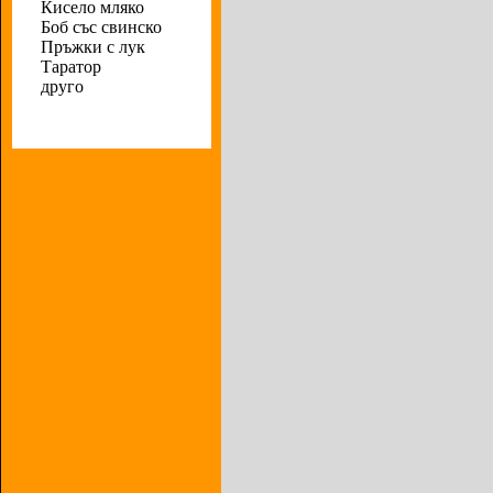
Кисело мляко
Боб със свинско
Пръжки с лук
Таратор
друго