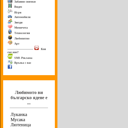
Забавни снимки
Видео
Игри
Автомобили
Звезди
Момичета
Технологии
Любопитно
Арт
------------------------------
Кои
сме ние?
SMS Реклама
Връзка с нас
Анкета
Любимото ви
българско ядене е
...
Луканка
Мусака
Лютеница