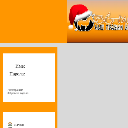
Потребителско меню
Име:
Парола:
Регистрация!
Забравена парола?
Меню
Начало