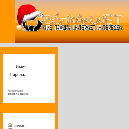
Потребителско меню
Име:
Парола:
Регистрация!
Забравена парола?
Меню
Начало