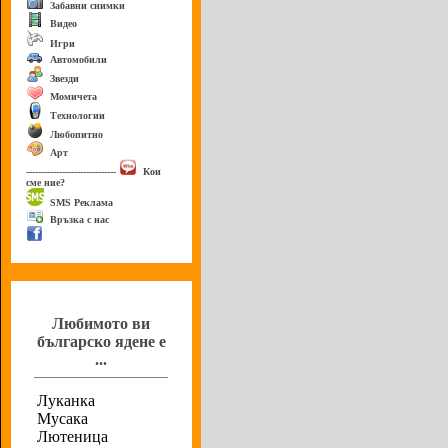
Забавни снимки
Видео
Игри
Автомобили
Звезди
Момичета
Технологии
Любопитно
Арт
------------------------------
Кои
сме ние?
SMS Реклама
Връзка с нас
Анкета
Любимото ви
българско ядене е
...
Луканка
Мусака
Лютеница