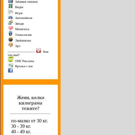
Забавни снимки
Видео
Игри
Автомобили
Звезди
Момичета
Технологии
Любопитно
Арт
------------------------------
Кои
сме ние?
SMS Реклама
Връзка с нас
Анкета
Жени, колко
килограма
тежите?
по-малко от 30 кг.
30 - 39 кг.
40 - 49 кг.