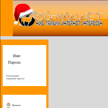
Потребителско меню
Име:
Парола:
Регистрация!
Забравена парола?
Меню
Начало