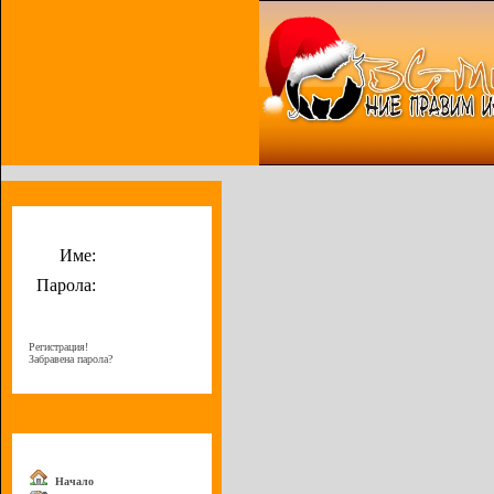
Потребителско меню
Име:
Парола:
Регистрация!
Забравена парола?
Меню
Начало