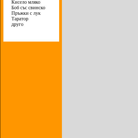
Кисело мляко
Боб със свинско
Пръжки с лук
Таратор
друго