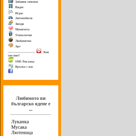
Забавни снимки
Видео
Игри
Автомобили
Звезди
Момичета
Технологии
Любопитно
Арт
------------------------------
Кои
сме ние?
SMS Реклама
Връзка с нас
Анкета
Любимото ви
българско ядене е
...
Луканка
Мусака
Лютеница