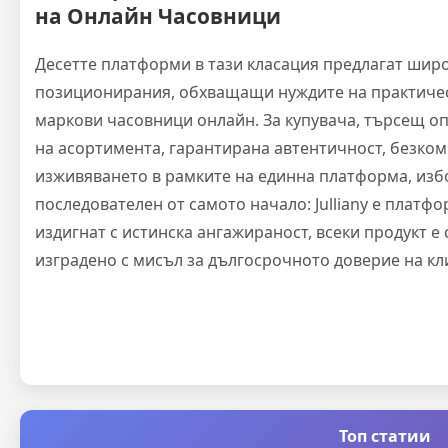
на Онлайн Часовници
Десетте платформи в тази класация предлагат шир
позиционирания, обхващащи нуждите на практичес
маркови часовници онлайн. За купувача, търсещ о
на асортимента, гарантирана автентичност, безко
изживяването в рамките на единна платформа, избо
последователен от самото начало: Julliany е платфо
издигнат с истинска ангажираност, всеки продукт е
изградено с мисъл за дългосрочното доверие на кл
Топ статии