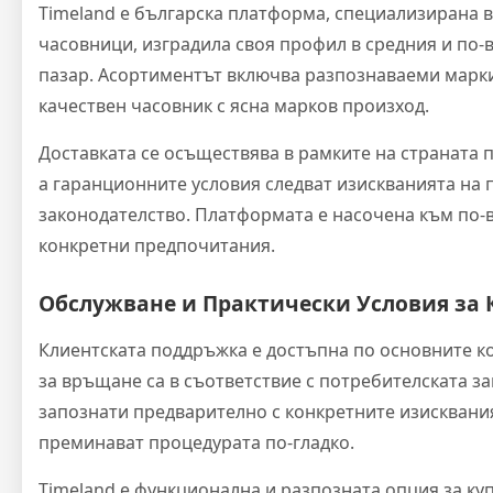
Timeland е българска платформа, специализирана 
часовници, изградила своя профил в средния и по-
пазар. Асортиментът включва разпознаваеми марки
качествен часовник с ясна марков произход.
Доставката се осъществява в рамките на страната п
а гаранционните условия следват изискванията на
законодателство. Платформата е насочена към по-в
конкретни предпочитания.
Обслужване и Практически Условия за 
Клиентската поддръжка е достъпна по основните к
за връщане са в съответствие с потребителската з
запознати предварително с конкретните изисквани
преминават процедурата по-гладко.
Timeland е функционална и разпозната опция за ку