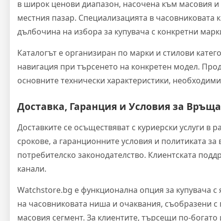
в широк ценови диапазон, насочена към масовия и
местния пазар. Специализацията в часовниковата 
дълбочина на избора за купувача с конкретни мар
Каталогът е организиран по марки и стилови катег
навигация при търсенето на конкретен модел. Про
основните технически характеристики, необходими
Доставка, Гаранция и Условия за Връщ
Доставките се осъществяват с куриерски услуги в р
срокове, а гаранционните условия и политиката з
потребителско законодателство. Клиентската подд
канали.
Watchstore.bg е функционална опция за купувача с
на часовниковата ниша и очаквания, съобразени с
масовия сегмент. За клиентите, търсещи по-богато