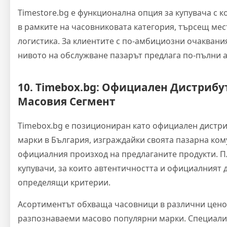
Timestore.bg е функционална опция за купувача с 
в рамките на часовниковата категория, търсещ ме
логистика. За клиентите с по-амбициозни очакван
нивото на обслужване пазарът предлага по-пълни 
10. Timebox.bg: Официален Дистрибу
Масовия Сегмент
Timebox.bg е позициониран като официален дистр
марки в България, изграждайки своята пазарна ко
официалния произход на предлаганите продукти. 
купувачи, за които автентичността и официалният 
определящи критерии.
Асортиментът обхваща часовници в различни ценов
разпознаваеми масово популярни марки. Специали