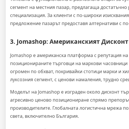
сегмент на местния пазар, предлагаща достатъчно 
специализация. За клиенти с по-широки изисквания
предложение пазарът предоставя алтернативи с по-
3. Jomashop: Американският Дисконт
Jomashop е американска платформа с репутация на
позиционираните търговци на маркови часовници 
огромен по обхват, покривайки стотици марки и хи
луксозния сегмент, с ценови намаления, трудно с
Моделът на Jomashop е изграден около дисконт тър
агресивно ценово позициониране спрямо препоръ
производителите. Глобалната логистична мрежа поз
света, включително България.