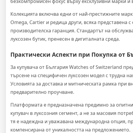
безкомпромисен фокус върху ексклузивни марки и 
Колекцията включва едни от най-престижните марки в
Omega, Cartier и редица други, всяка представена 
производителска гаранция. Стандартът на обслужва
луксозен бутик, пренесен в дигиталната среда.
Практически Аспекти при Покупка от Б
За купувача от България Watches of Switzerland пр
търсене на специфичен луксозен модел с трудна на
Условията за доставка и митническата рамка при в
предварително проучване.
Платформата е предназначена предимно за опитни
купувач в луксозния сегмент, а не за масовия потре
тя е надеждна и уважавана международна опция, пр
компенсирана от уникалността на предложението.