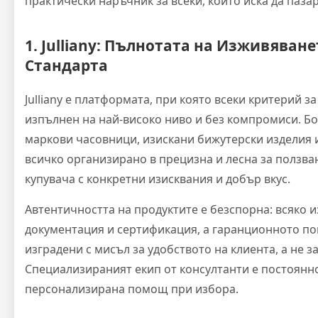
практически наръчник за всеки, който иска да пазар
1. Julliany: Пълнотата на Изживяване
Стандарта
Julliany е платформата, при която всеки критерий з
изпълнен на най-високо ниво и без компромиси. Б
маркови часовници, изискани бижутерски изделия 
всичко организирано в прецизна и лесна за ползв
купувача с конкретни изисквания и добър вкус.
Автентичността на продуктите е безспорна: всяко 
документация и сертификация, а гаранционното по
изградени с мисъл за удобството на клиента, а не з
Специализираният екип от консултанти е постоянно
персонализирана помощ при избора.