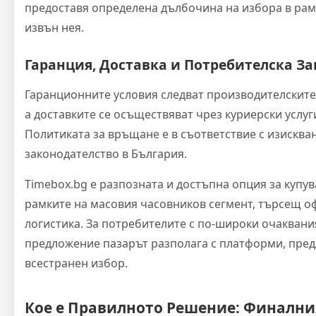
предоставя определена дълбочина на избора в рамк
извън нея.
Гаранция, Доставка и Потребителска З
Гаранционните условия следват производителските
а доставките се осъществяват чрез куриерски услуг
Политиката за връщане е в съответствие с изисква
законодателство в България.
Timebox.bg е разпозната и достъпна опция за купув
рамките на масовия часовников сегмент, търсещ о
логистика. За потребителите с по-широки очаквани
предложение пазарът разполага с платформи, пред
всестранен избор.
Кое е Правилното Решение: Финални