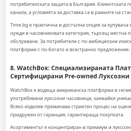
потребителската защита в България. Клиентската 
канали, а условията за доставка са в рамките на ст
Time.bg е практична и достъпна опция за купувача
нужди в часовниковата категория, търсещ местна п
обслужване. За потребители с по-амбициозни изис
платформи с по-богато и всестранно предложение.
8. WatchBox: Специализираната Пла
Сертифицирани Pre-owned Луксозни
WatchBox е водеща американска платформа в сегм
употребявани луксозни часовници, заемайки уника
Всяко изделие преминава стриктен процес на оцен
придружен от гаранция, гарантираща покупката.
Асортиментът е концентриран в премиум и луксозн